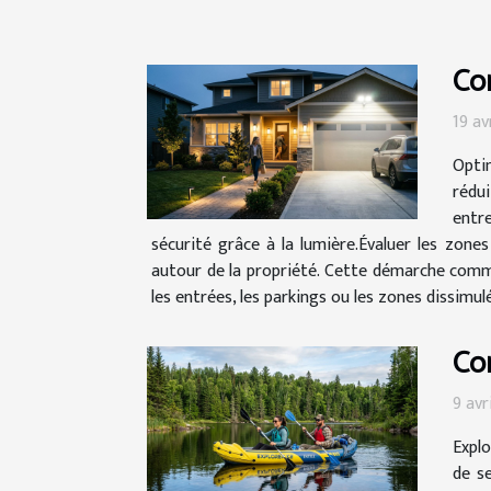
Com
19 av
Optim
rédui
entre
sécurité grâce à la lumière.Évaluer les zones
autour de la propriété. Cette démarche commen
les entrées, les parkings ou les zones dissimulé
Co
9 avr
Explo
de se