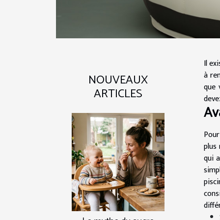
Il e
à re
NOUVEAUX
que 
ARTICLES
deve
Av
Pour
plus
qui 
simp
pisc
cons
diff