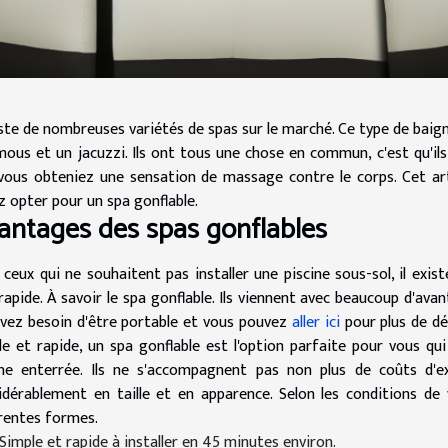
xiste de nombreuses variétés de spas sur le marché. Ce type de bai
mous et un jacuzzi. Ils ont tous une chose en commun, c'est qu'ils c
vous obteniez une sensation de massage contre le corps. Cet art
z opter pour un spa gonflable.
antages des spas gonflables
 ceux qui ne souhaitent pas installer une piscine sous-sol, il exis
 rapide. À savoir le spa gonflable. Ils viennent avec beaucoup d'av
avez besoin d'être portable et vous pouvez
aller ici
pour plus de dét
le et rapide, un spa gonflable est l'option parfaite pour vous qui
ine enterrée. Ils ne s'accompagnent pas non plus de coûts d'ex
idérablement en taille et en apparence. Selon les conditions d
érentes formes.
Simple et rapide à installer en 45 minutes environ.