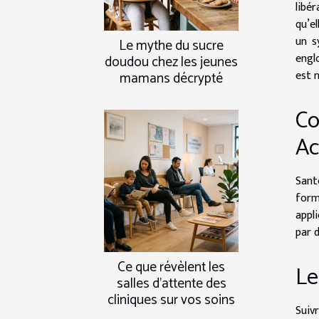
libé
qu’e
un s
Le mythe du sucre
engl
doudou chez les jeunes
est 
mamans décrypté
Co
Ac
Sant
form
appl
par 
Ce que révèlent les
Le
salles d’attente des
cliniques sur vos soins
Suiv