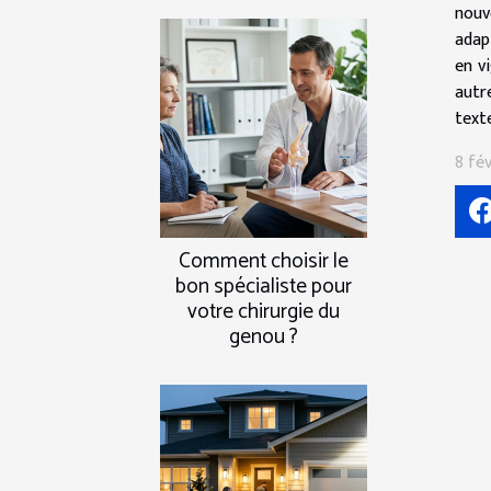
nouv
adap
en v
autr
text
8 fév
Comment choisir le
bon spécialiste pour
votre chirurgie du
genou ?